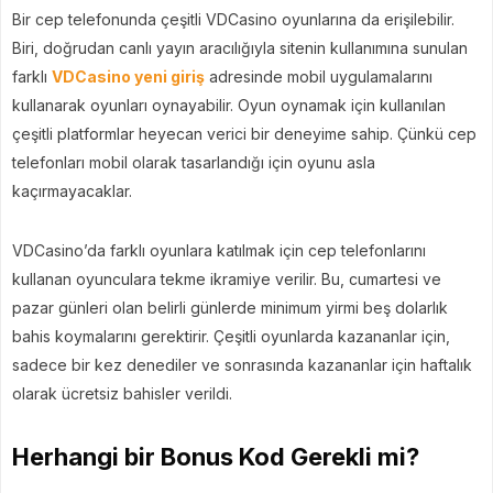
Bir cep telefonunda çeşitli VDCasino oyunlarına da erişilebilir.
Biri, doğrudan canlı yayın aracılığıyla sitenin kullanımına sunulan
farklı
VDCasino yeni giriş
adresinde mobil uygulamalarını
kullanarak oyunları oynayabilir. Oyun oynamak için kullanılan
çeşitli platformlar heyecan verici bir deneyime sahip. Çünkü cep
telefonları mobil olarak tasarlandığı için oyunu asla
kaçırmayacaklar.
VDCasino’da farklı oyunlara katılmak için cep telefonlarını
kullanan oyunculara tekme ikramiye verilir. Bu, cumartesi ve
pazar günleri olan belirli günlerde minimum yirmi beş dolarlık
bahis koymalarını gerektirir. Çeşitli oyunlarda kazananlar için,
sadece bir kez denediler ve sonrasında kazananlar için haftalık
olarak ücretsiz bahisler verildi.
Herhangi bir Bonus Kod Gerekli mi?