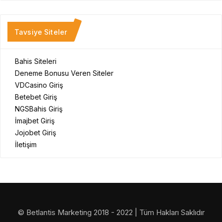
Tavsiye Siteler
Bahis Siteleri
Deneme Bonusu Veren Siteler
VDCasino Giriş
Betebet Giriş
NGSBahis Giriş
İmajbet Giriş
Jojobet Giriş
İletişim
© Betlantis Marketing 2018 - 2022 | Tüm Hakları Saklıdır