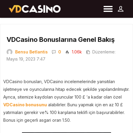
VDCasino Bonuslarına Genel Bakış
Bensu Betlantis
0
1.06k
Düzenleme:
Mayıs 19, 2023 7:47
VDCasino bonusları, VDCasino incelemelerinde yansıtılan
işletmeye ve oyuncularına hitap edecek şekilde yapılandırılmıştır.
Ayrıca, sitemize kaydolan oyuncular 100 £ ‘a kadar olan özel
VDCasino bonusunu
alabilirler. Bunu yapmak için en az 10 £
yatırmaları gerekir ve% 100 karşılama teklifi için başvurabilirler.
Bonus için geçerli asgari oran 1.50.