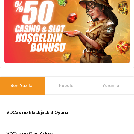
Son Yazılar
Popüler
Yorumlar
VDCasino Blackjack 3 Oyunu
VDCasino Giriş Adresi