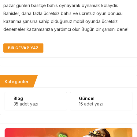
pazar günleri basitçe bahis oynayarak oynamak kolaydır.
Bahisler, daha fazla ücretsiz bahis ve ücretsiz oyun bonusu
kazanma şansına sahip olduğunuz mobil oyunda ücretsiz
denemeler kazanmanıza yardımcı olur. Bugün bir şansını dene!
BIR CEVAP YAZ
Kategoriler
Blog
Güncel
35
adet yazı
15
adet yazı