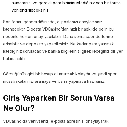
numaranızı ve gerekli para birimini istediğiniz son bir forma
yönlendirileceksiniz.
Son formu gönderdiğinizde, e-postanızı onaylamanız
istenecektir. E-posta VDCasino’dan hızlı bir şekilde gelir, bu
nedenle hemen onay yapılabilir. Daha sonra spor defterine
erişebilir ve depozito yapabilirsiniz. Ne kadar para yatırmak
istediğiniz sorulacak ve banka bilgilerinizi girebileceğiniz bir yer
bulunacaktır.
Gördüğünüz gibi bir hesap oluşturmak kolaydır ve şimdi spor
müsabakalarınızı aramaya ve bahis yapmaya hazırsınız.
Giriş Yaparken Bir Sorun Varsa
Ne Olur?
VDCasino’da yeniyseniz, e-posta adresinizi onaylayarak