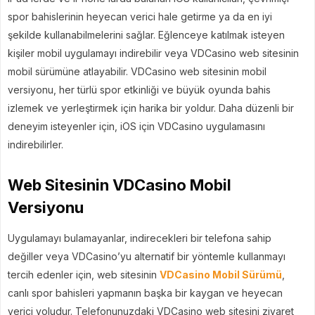
spor bahislerinin heyecan verici hale getirme ya da en iyi
şekilde kullanabilmelerini sağlar. Eğlenceye katılmak isteyen
kişiler mobil uygulamayı indirebilir veya VDCasino web sitesinin
mobil sürümüne atlayabilir. VDCasino web sitesinin mobil
versiyonu, her türlü spor etkinliği ve büyük oyunda bahis
izlemek ve yerleştirmek için harika bir yoldur. Daha düzenli bir
deneyim isteyenler için, iOS için VDCasino uygulamasını
indirebilirler.
Web Sitesinin VDCasino Mobil
Versiyonu
Uygulamayı bulamayanlar, indirecekleri bir telefona sahip
değiller veya VDCasino’yu alternatif bir yöntemle kullanmayı
tercih edenler için, web sitesinin
VDCasino Mobil Sürümü
,
canlı spor bahisleri yapmanın başka bir kaygan ve heyecan
verici yoludur. Telefonunuzdaki VDCasino web sitesini ziyaret