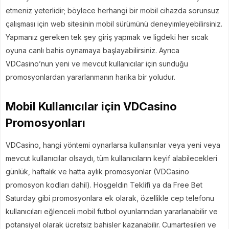
etmeniz yeterlidir; böylece herhangi bir mobil cihazda sorunsuz
çalışması için web sitesinin mobil sürümünü deneyimleyebilirsiniz.
Yapmanız gereken tek şey giriş yapmak ve ligdeki her sıcak
oyuna canlı bahis oynamaya başlayabilirsiniz. Ayrıca
VDCasino’nun yeni ve mevcut kullanıcılar için sunduğu
promosyonlardan yararlanmanın harika bir yoludur.
Mobil Kullanıcılar için VDCasino
Promosyonları
VDCasino, hangi yöntemi oynarlarsa kullansınlar veya yeni veya
mevcut kullanıcılar olsaydı, tüm kullanıcıların keyif alabilecekleri
günlük, haftalık ve hatta aylık promosyonlar (VDCasino
promosyon kodları dahil). Hoşgeldin Teklifi ya da Free Bet
Saturday gibi promosyonlara ek olarak, özellikle cep telefonu
kullanıcıları eğlenceli mobil futbol oyunlarından yararlanabilir ve
potansiyel olarak ücretsiz bahisler kazanabilir. Cumartesileri ve