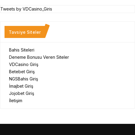
Tweets by VDCasino_Giris
Tavsiye Siteler
Bahis Siteleri
Deneme Bonusu Veren Siteler
VDCasino Giriş
Betebet Giriş
NGSBahis Giriş
İmajbet Giriş
Jojobet Giriş
İletişim