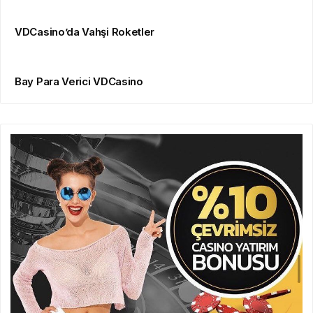
VDCasino’da Vahşi Roketler
Bay Para Verici VDCasino