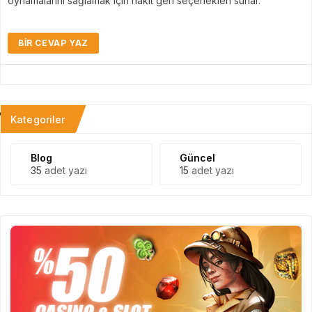
oynamalarını sağlamak için nakit geri seçenekleri sunar.
BIR CEVAP YAZ
Kategoriler
Blog
Güncel
35
adet yazı
15
adet yazı