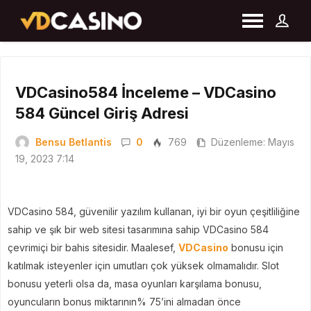
VDCasino584 İnceleme – VDCasino
584 Güncel Giriş Adresi
Bensu Betlantis
0
769
Düzenleme: Mayıs
19, 2023 7:14
VDCasino 584, güvenilir yazılım kullanan, iyi bir oyun çeşitliliğine
sahip ve şık bir web sitesi tasarımına sahip VDCasino 584
çevrimiçi bir bahis sitesidir. Maalesef,
VDCasino
bonusu için
katılmak isteyenler için umutları çok yüksek olmamalıdır. Slot
bonusu yeterli olsa da, masa oyunları karşılama bonusu,
oyuncuların bonus miktarının% 75’ini almadan önce