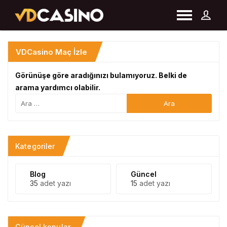
VDCasino Maç İzle
Görünüşe göre aradığınızı bulamıyoruz. Belki de
arama yardımcı olabilir.
Kategoriler
Blog
Güncel
35
adet yazı
15
adet yazı
Güncel konular