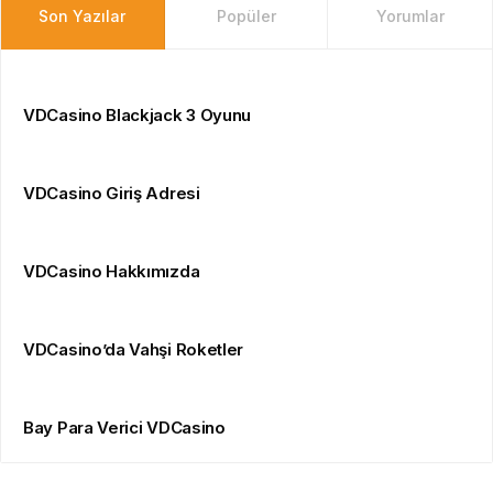
Son Yazılar
Popüler
Yorumlar
VDCasino Blackjack 3 Oyunu
VDCasino Giriş Adresi
VDCasino Hakkımızda
VDCasino’da Vahşi Roketler
Bay Para Verici VDCasino