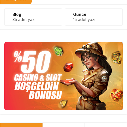
Blog
Güncel
35
adet yazı
15
adet yazı