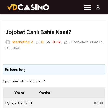
Jojobet Canlı Bahis Nasıl?
Marketing 2
0
1.06k
Düzenleme: Şubat 17,
2022 5:01
Bu konu boş.
1 yazı görüntüleniyor (toplam 1)
Yazar
Yazılar
17/02/2022: 17:01
#380