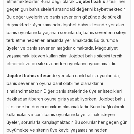
etmemektedirler. Buna bağlı olarak
Jojobet bahis
sitesi, her
geçen gün bahis siteleri arasındaki değerini kaybetmektedir.
Bu değer üyelerin ve bahis severlerin gözünde de sürekli
düşmektedir. Aynı zamanda Jojobet bahis sitesinde yer alan
bahis oyunlarında yaşanan sorunlarda, bahis severlerin siteyi
terk etme nedenleri arasında yer almaktadır. Bu durumda
üyeler ve bahis severler, mağdur olmaktadır. Mağduriyet
yaşamamak isteyen kullanıcılar, Jojobet bahis sitesini tercih
etmemeli ve bu site üzerinden oyunlarını oynamamalıdır.
Jojobet bahis sitesi
nde yer alan canlı bahis oyunları da,
bahis severlerin oyuna dahil olabilme olanaklarını
sınırlandırmaktadır. Diğer bahis sitelerinde üyeler istedikleri
dakikadan itibaren oyuna giriş yapabiliyorken, Jojobet bahis
sitesinde bu durum mümkün olmamaktadır. Buna bağlı olarak
kullanıcılar ve canlı bahis oyunlarında yer almak isteyen
üyeler, sorunlarla karşılaşmaktadır. Bu sorunlar her geçen gün
büyümekte ve sitenin üye kaybı yaşamasına neden