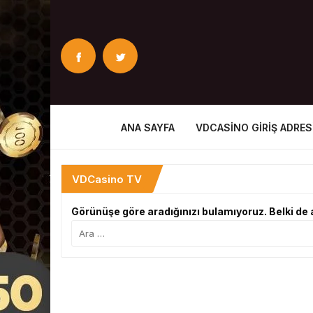
ANA SAYFA
VDCASINO GIRIŞ ADRES
VDCasino TV
Görünüşe göre aradığınızı bulamıyoruz. Belki de 