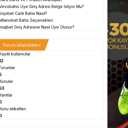
Vevobahis Üye Giriş Adresi Belge İstiyor Mu?
Jojobet Canlı Bahis Nasıl?
Milanobet Bahis Seçenekleri
İmajbet Giriş Adresine Nasıl Üye Olunur?
Forum istatistikleri
Kayıtlı kullanıcılar
12
Forumlar
5
Konular
53
Yanıtlar
0
Konu etiketleri
0