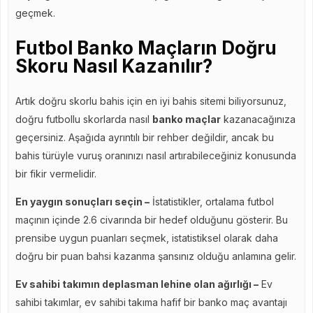
geçmek.
Futbol Banko Maçların Doğru
Skoru Nasıl Kazanılır?
Artık doğru skorlu bahis için en iyi bahis sitemi biliyorsunuz,
doğru futbollu skorlarda nasıl
banko maçlar
kazanacağınıza
geçersiniz. Aşağıda ayrıntılı bir rehber değildir, ancak bu
bahis türüyle vuruş oranınızı nasıl artırabileceğiniz konusunda
bir fikir vermelidir.
En yaygın sonuçları seçin –
İstatistikler, ortalama futbol
maçının içinde 2.6 civarında bir hedef olduğunu gösterir. Bu
prensibe uygun puanları seçmek, istatistiksel olarak daha
doğru bir puan bahsi kazanma şansınız olduğu anlamına gelir.
Ev sahibi takımın deplasman lehine olan ağırlığı –
Ev
sahibi takımlar, ev sahibi takıma hafif bir banko maç avantajı