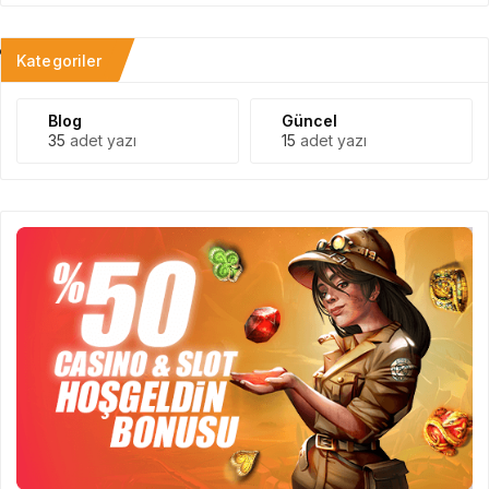
Kategoriler
Blog
Güncel
35
adet yazı
15
adet yazı