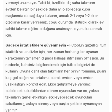
vermeyi unutmayın. Tabii ki, özellikle dış saha takımının
evden belirgin bir şekilde daha iyi olabileceği kupa
maçlarında da sağduyu kullanın, ancak 2-1 veya 1-2 skor
çizgisine karar verirseniz, çoğu durumda istatistiki olarak ev
sahibi takımın eğilimi olduğunu unutmayın. oyunu kazanmak
için.
Sadece istatistiklere güvenmeyin –
Futbolun güzelliği, tüm
istatistik ve analizler için, her zaman herhangi bir oyunun
karakterinin tamamen dışında kalması ihtimalinin olmasıdır. Bu
nedenle, bahsinizi bilgilendirmek için futbol bilginizi de
kullanın. Oyuna dahil olan takımların her birinin formunu, puanı
kaç gol attığını ve ortalama olarak evden veya evden
uzaklaştığını kontrol edin. Ekibi geliştirmeye yardımcı
olabilecek sakatlıklardan dönen oyuncuları var mı, yoksa
takımların genel etkinliğini etkileyebilecek oyuncuları
sakatlanmış, askıya alınmış veya başka şekilde oynamayan
var mı?