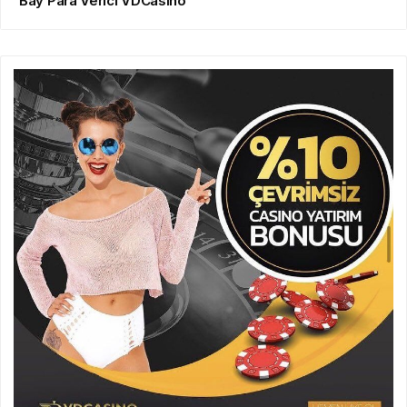
Bay Para Verici VDCasino