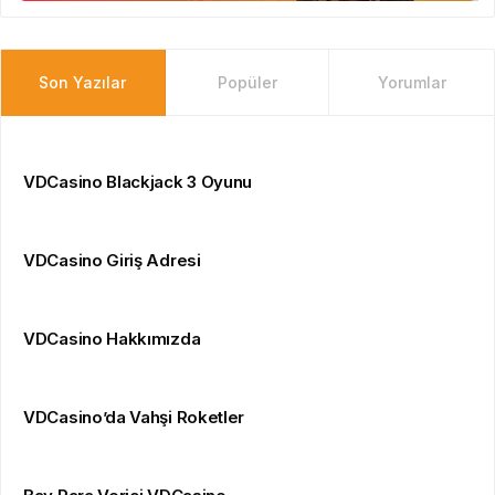
Son Yazılar
Popüler
Yorumlar
VDCasino Blackjack 3 Oyunu
VDCasino Giriş Adresi
VDCasino Hakkımızda
VDCasino’da Vahşi Roketler