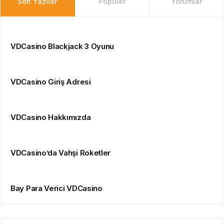
Son Yazılar
Popüler
Yorumlar
VDCasino Blackjack 3 Oyunu
VDCasino Giriş Adresi
VDCasino Hakkımızda
VDCasino’da Vahşi Roketler
Bay Para Verici VDCasino