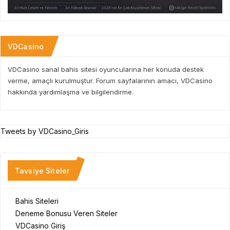
VDCasino
VDCasino sanal bahis sitesi oyuncularına her konuda destek
verme, amaçlı kurulmuştur. Forum sayfalarının amacı, VDCasino
hakkında yardımlaşma ve bilgilendirme.
Tweets by VDCasino_Giris
Tavsiye Siteler
Bahis Siteleri
Deneme Bonusu Veren Siteler
VDCasino Giriş