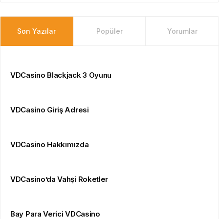
Son Yazılar
Popüler
Yorumlar
VDCasino Blackjack 3 Oyunu
VDCasino Giriş Adresi
VDCasino Hakkımızda
VDCasino’da Vahşi Roketler
Bay Para Verici VDCasino