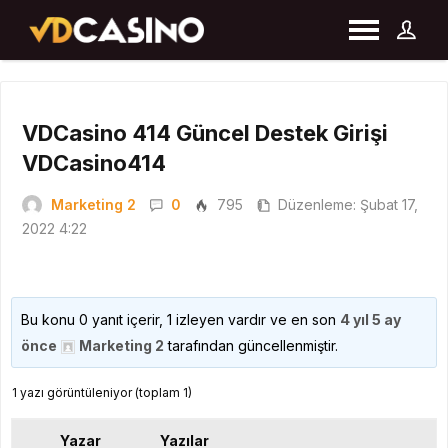
VDCasino 414 Güncel Destek Girişi
VDCasino414
Marketing 2
0
795
Düzenleme: Şubat 17,
2022 4:22
Bu konu 0 yanıt içerir, 1 izleyen vardır ve en son
4 yıl 5 ay
önce
Marketing 2
tarafından güncellenmiştir.
1 yazı görüntüleniyor (toplam 1)
Yazar
Yazılar