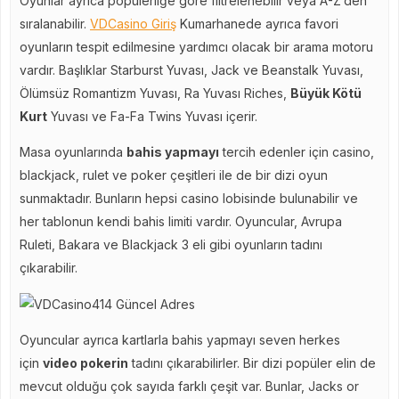
Oyunlar ayrıca popülerliğe göre filtrelenebilir veya A-Z’den
sıralanabilir.
VDCasino Giriş
Kumarhanede ayrıca favori
oyunların tespit edilmesine yardımcı olacak bir arama motoru
vardır. Başlıklar Starburst Yuvası, Jack ve Beanstalk Yuvası,
Ölümsüz Romantizm Yuvası, Ra Yuvası Riches,
Büyük Kötü
Kurt
Yuvası ve Fa-Fa Twins Yuvası içerir.
Masa oyunlarında
bahis yapmayı
tercih edenler için casino,
blackjack, rulet ve poker çeşitleri ile de bir dizi oyun
sunmaktadır. Bunların hepsi casino lobisinde bulunabilir ve
her tablonun kendi bahis limiti vardır. Oyuncular, Avrupa
Ruleti, Bakara ve Blackjack 3 eli gibi oyunların tadını
çıkarabilir.
Oyuncular ayrıca kartlarla bahis yapmayı seven herkes
için
video pokerin
tadını çıkarabilirler. Bir dizi popüler elin de
mevcut olduğu çok sayıda farklı çeşit var. Bunlar, Jacks or