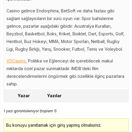
Casino gelince Endorphina, BetSoft ve daha fazlası gibi
sağlam sağlayıcıların bir sürü oyun var. Spor bahislerine
gelince, pazarlar aşağıdaki gibidir: Avustralya Kuralları,
Beyzbol, Basketbol, ​​Boks, Kriket, Bisiklet, Dart, Esports, Golf,
Hentbol, ​​Buz Hokeyi, MMA, Motor Sporları, Netball, Rugby
Ligi, Rugby Birliği, Yarış, Snooker, Futbol, ​​Tenis ve Voleybol.
VDCasino
, Politika ve Eğlenceyi de içerebilecek makul
miktarda özel pazar sunmaktadır. IMDB’deki film
derecelendirmelerini öngörmek gibi özellikle ilginç pazarlara
sahip.
Yazar
Yazılar
1 yazı görüntüleniyor (toplam 1)
Bu konuyu yanıtlamak için giriş yapmış olmalısınız.