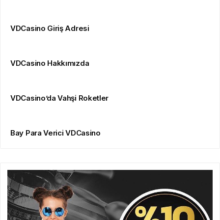
VDCasino Giriş Adresi
VDCasino Hakkımızda
VDCasino’da Vahşi Roketler
Bay Para Verici VDCasino