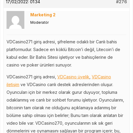
17/02/2022: 01:34
#276
Marketing 2
Moderatör
VDCasino271 giriş adresi, şifreleme odaklı bir Canlı bahis
platformudur. Sadece en köklü Bitcoin’i değil, Litecoin’i de
kabul eder. Bir Bahis Sitesi işletiyor ve bahisçilerine de
casino ve poker ürünleri sunuyor.
VDCasino271 giriş adresi,
VDCasino üyelik
,
VDCasino
iletişim
ve VDCasino canlı destek adreslerinden oluşur.
Oyuncuları için bir merkez olarak gurur duyuyor, topluma
odaklanmış ve canlı bir sohbet forumu işletiyor. Oyuncularını,
bitcoinin tam olarak ne olduğunu açıklamaya adanmış bir
bölüme sahip olması için belirler; Bunu tam olarak anlatan bir
video bile var. VDCasino270, oyuncularının sık sık geri
dönmelerini ve oynamasını sağlayan bir program içerir; bu,