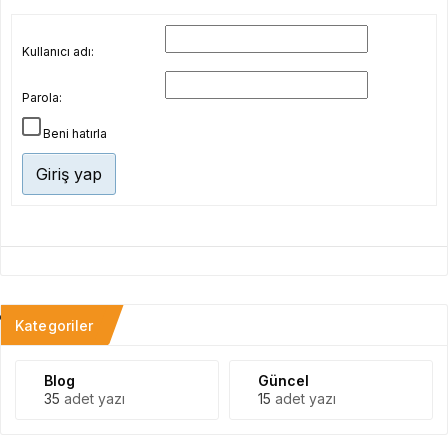
Kullanıcı adı:
Parola:
Beni hatırla
Giriş yap
Kategoriler
Blog
Güncel
35
adet yazı
15
adet yazı