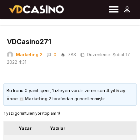
VDCasino271
Marketing 2
0
783
Düzenleme: Şubat 17,
2022 4:31
Bu konu 0 yanıt içerir, 1 izleyen vardır ve en son
4 yıl 5 ay
önce
Marketing 2
tarafından güncellenmiştir.
1 yazı görüntüleniyor (toplam 1)
Yazar
Yazılar