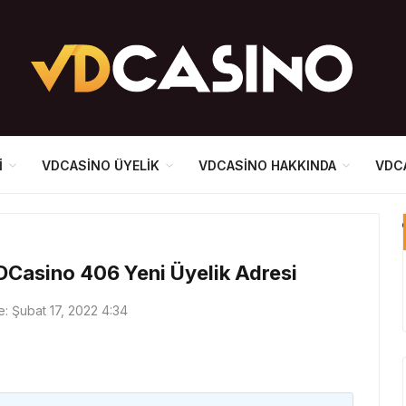
I
VDCASINO ÜYELIK
VDCASINO HAKKINDA
VDC
DCasino 406 Yeni Üyelik Adresi
 Şubat 17, 2022 4:34