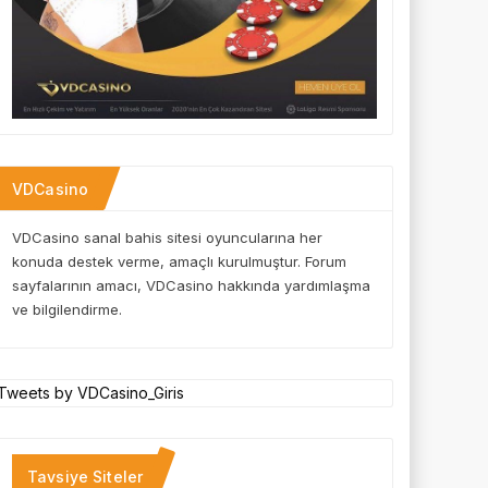
VDCasino
VDCasino sanal bahis sitesi oyuncularına her
konuda destek verme, amaçlı kurulmuştur. Forum
sayfalarının amacı, VDCasino hakkında yardımlaşma
ve bilgilendirme.
Tweets by VDCasino_Giris
Tavsiye Siteler