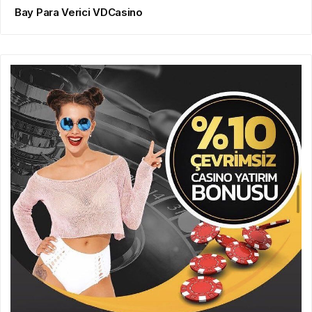
Bay Para Verici VDCasino