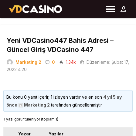
Yeni VDCasino447 Bahis Adresi –
Güncel Giriş VDCasino 447
Marketing 2
0
1.34k
Düzenleme: Şubat 17,
2022 4:20
Bu konu 0 yanıt içerir, 1 izleyen vardır ve en son
4 yıl 5 ay
önce
Marketing 2
tarafından güncellenmiştir.
1 yazı görüntüleniyor (toplam 1)
Yazar
Yazılar