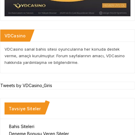
VDCasino
VDCasino sanal bahis sitesi oyuncularına her konuda destek
verme, amaçlı kurulmuştur. Forum sayfalarının amacı, VDCasino
hakkında yardımlaşma ve bilgilendirme.
Tweets by VDCasino_Giris
Tavsiye Siteler
Bahis Siteleri
Deneme Bonusu Veren Siteler