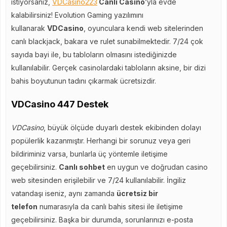
istiyorsanız,
VDCasino223
Canlı Casino
‘yla evde
kalabilirsiniz! Evolution Gaming yazılımını
kullanarak
VDCasino
, oyunculara kendi web sitelerinden
canlı blackjack, bakara ve rulet sunabilmektedir. 7/24 çok
sayıda bayi ile, bu tabloların olmasını istediğinizde
kullanılabilir. Gerçek casinolardaki tabloların aksine, bir dizi
bahis boyutunun tadını çıkarmak ücretsizdir.
VDCasino 447 Destek
VDCasino
, büyük ölçüde duyarlı destek ekibinden dolayı
popülerlik kazanmıştır. Herhangi bir sorunuz veya geri
bildiriminiz varsa, bunlarla üç yöntemle iletişime
geçebilirsiniz.
Canlı sohbet
en uygun ve doğrudan casino
web sitesinden erişilebilir ve 7/24 kullanılabilir. İngiliz
vatandaşı iseniz, aynı zamanda
ücretsiz bir
telefon
numarasıyla da canlı bahis sitesi ile iletişime
geçebilirsiniz. Başka bir durumda, sorunlarınızı e-posta