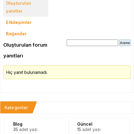
Oluşturulan
yanıtlar
Etkileşimler
Beğeniler
Oluşturulan forum
yanıtları
Hiç yanıt bulunamadı.
Kategoriler
Blog
Güncel
35
adet yazı
15
adet yazı