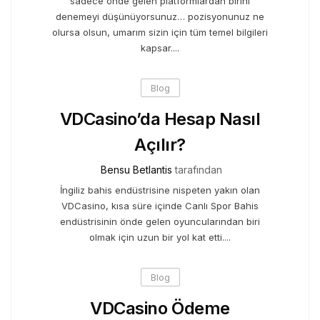
sadece önde gelen platformlardan birini
denemeyi düşünüyorsunuz… pozisyonunuz ne
olursa olsun, umarım sizin için tüm temel bilgileri
kapsar....
DEVAMINI OKU
Blog
VDCasino’da Hesap Nasıl
Açılır?
Bensu Betlantis
tarafından
İngiliz bahis endüstrisine nispeten yakın olan
VDCasino, kısa süre içinde Canlı Spor Bahis
endüstrisinin önde gelen oyuncularından biri
olmak için uzun bir yol kat etti....
DEVAMINI OKU
Blog
VDCasino Ödeme