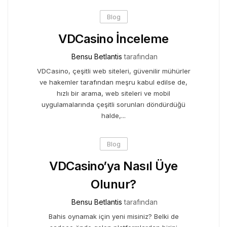
DEVAMINI OKU
Blog
VDCasino İnceleme
Bensu Betlantis
tarafından
VDCasino, çeşitli web siteleri, güvenilir mühürler
ve hakemler tarafından meşru kabul edilse de,
hızlı bir arama, web siteleri ve mobil
uygulamalarında çeşitli sorunları döndürdüğü
halde,...
DEVAMINI OKU
Blog
VDCasino’ya Nasıl Üye
Olunur?
Bensu Betlantis
tarafından
Bahis oynamak için yeni misiniz? Belki de