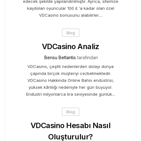
edecek şekilde yapılandırılmıştır. Ayrıca, sitemize
kaydolan oyuncular 100 £ ‘a kadar olan özel
VDCasino bonusunu alabilirler....
DEVAMINI OKU
Blog
VDCasino Analiz
Bensu Betlantis
tarafından
VDCasino, çeşitli nedenlerden dolayı dünya
çapında birçok müşteriyi cezbetmektedir.
VDCasino Hakkında Online Bahis endüstrisi,
yüksek kârlılığı nedeniyle her gün büyüyor.
Endüstri milyonlarca lira seviyesinde günlük...
DEVAMINI OKU
Blog
VDCasino Hesabı Nasıl
Oluşturulur?