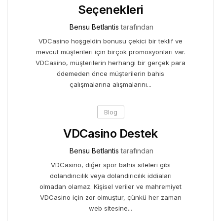
Seçenekleri
Bensu Betlantis
tarafından
VDCasino hoşgeldin bonusu çekici bir teklif ve
mevcut müşterileri için birçok promosyonları var.
VDCasino, müşterilerin herhangi bir gerçek para
ödemeden önce müşterilerin bahis
çalışmalarına alışmalarını...
DEVAMINI OKU
Blog
VDCasino Destek
Bensu Betlantis
tarafından
VDCasino, diğer spor bahis siteleri gibi
dolandırıcılık veya dolandırıcılık iddiaları
olmadan olamaz. Kişisel veriler ve mahremiyet
VDCasino için zor olmuştur, çünkü her zaman
web sitesine...